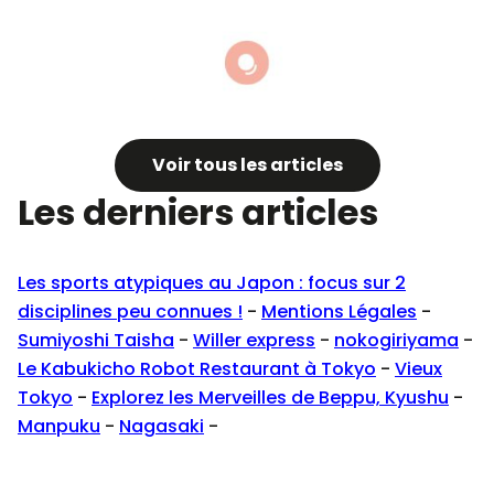
Manpuku
Voir tous les articles
Les derniers articles
Les sports atypiques au Japon : focus sur 2
disciplines peu connues !
-
Mentions Légales
-
Sumiyoshi Taisha
-
Willer express
-
nokogiriyama
-
Le Kabukicho Robot Restaurant à Tokyo
-
Vieux
Tokyo
-
Explorez les Merveilles de Beppu, Kyushu
-
Manpuku
-
Nagasaki
-