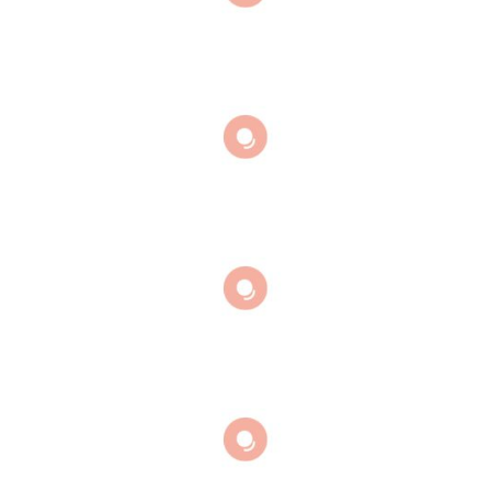
Découvre l'Île aux Lapins et ses secrets
Kamakura Tokyo
Sumiyoshi Taisha