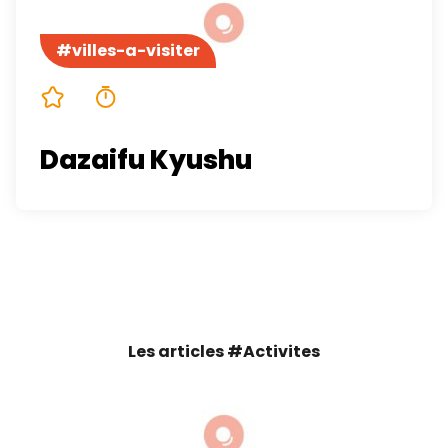
#villes-a-visiter
5/5
4 minutes
Dazaifu Kyushu
Les articles #Activites
nokogiriyama