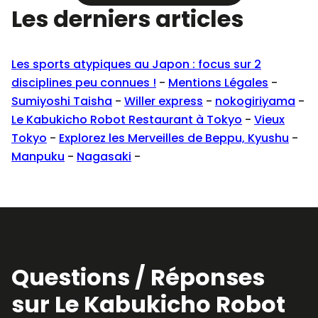
Les derniers articles
Les sports atypiques au Japon : focus sur 2
disciplines peu connues !
-
Mentions Légales
-
Sumiyoshi Taisha
-
Willer express
-
nokogiriyama
-
Le Kabukicho Robot Restaurant à Tokyo
-
Vieux
Tokyo
-
Explorez les Merveilles de Beppu, Kyushu
-
Manpuku
-
Nagasaki
-
Questions / Réponses
sur Le Kabukicho Robot